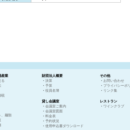
場産業
財団法人概要
その他
見る
・
決算
・
お問い合わせ
伝
・
予算
・
プライバシーポ
・
役員名簿
・
リンク集
畑硯
貸し会議室
レストラン
・
会議室ご案内
・
ワインクラブ
・
会議室図面
う、麺類
・
料金表
菓
・
予約状況
酒
・
使用申込書ダウンロード