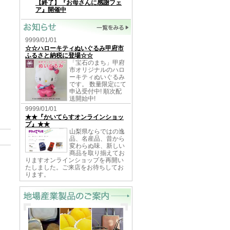
【終了】『お母さんに感謝フェ
ア』開催中
9999/01/01
☆☆ハローキティぬいぐるみ甲府市
ふるさと納税に登場☆☆
「宝石のまち」甲府
市オリジナルのハロ
ーキティぬいぐるみ
です。 数量限定にて
申込受付中! 順次配
送開始中!
9999/01/01
★★『かいてらすオンラインショッ
プ』★★
山梨県ならではの逸
品、名産品、昔から
変わらぬ味、新しい
商品を取り揃えてお
りますオンラインショップを再開い
たしました。ご来店をお待ちしてお
ります。