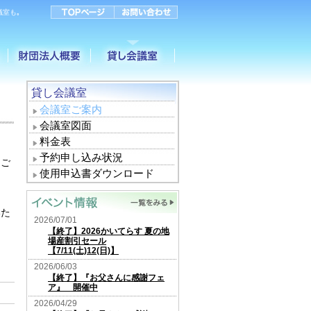
議室も｡
貸し会議室
会議室ご案内
会議室図面
料金表
予約申し込み状況
にご
使用申込書ダウンロード
いた
2026/07/01
【終了】2026かいてらす 夏の地
場産割引セール
【7/11(土)12(日)】
2026/06/03
【終了】『お父さんに感謝フェ
ア』 開催中
2026/04/29