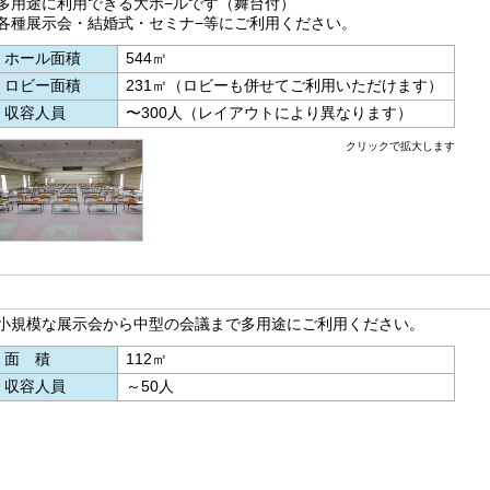
多用途に利用できる大ホ−ルです（舞台付）
各種展示会・結婚式・セミナ−等にご利用ください。
ホール面積
544㎡
ロビー面積
231㎡（ロビーも併せてご利用いただけます）
収容人員
〜300人（レイアウトにより異なります）
クリックで拡大します
小規模な展示会から中型の会議まで多用途にご利用ください。
面積
112㎡
収容人員
～50人