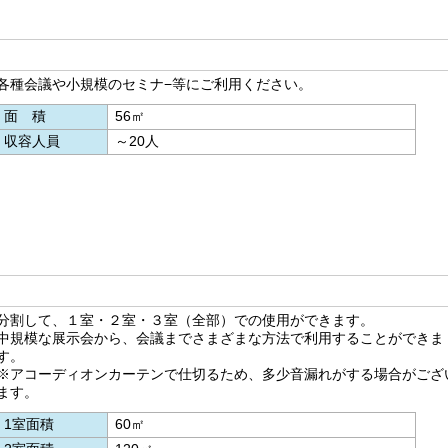
各種会議や小規模のセミナ−等にご利用ください。
面積
56㎡
収容人員
～20人
分割して、１室・２室・３室（全部）での使用ができます。
中規模な展示会から、会議までさまざまな方法で利用することができま
す。
※アコーディオンカーテンで仕切るため、多少音漏れがする場合がござ
ます。
1室面積
60㎡