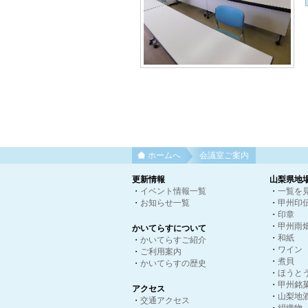
ホームへ
会議室ご案内
更新情報
山梨県地
・
イベント情報一覧
・
一覧を
・
お知らせ一覧
・
甲州印
・
印章
・
甲州雨
かいてらすについて
・
和紙
・
かいてらすご紹介
・
ワイン
・
ご利用案内
・
煮貝
・
かいてらすの歴史
・
ほうと
・
甲州銘
アクセス
・
山梨地
・
交通アクセス