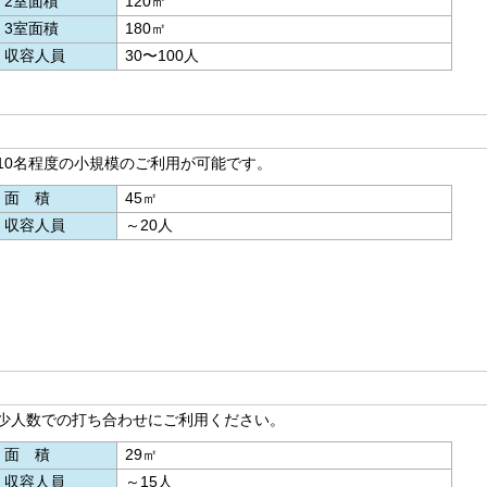
2室面積
120㎡
3室面積
180㎡
収容人員
30〜100人
10名程度の小規模のご利用が可能です。
面積
45㎡
収容人員
～20人
少人数での打ち合わせにご利用ください。
面積
29㎡
収容人員
～15人