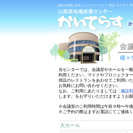
山梨が全国に誇る､ジュエリー･ワイン･印伝･ネクタイ･
様々
当センターでは、会議室やホールを一
利用ください。マイクやプロジェクタ
併設のレストランをあわせてご利用い
お気軽にお問い合わせください。
なお、ご利用にあたりましては
「施設
します。をお守りいただけますようお
※会議室のご利用時間は午前９時〜午
※ご予約の際はまずお電話にてご連絡ください。(
大ホール