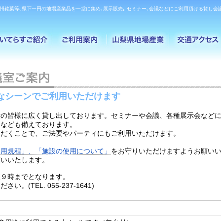
甲州銘菓等､県下一円の地場産業品を一堂に集め､展示販売｡ セミナー､会議などにご利用頂ける貸し会
なシーンでご利用いただけます
般の皆様に広く貸し出しております。セミナーや会議、各種展示会など
ーなども備えております。
ただくことで、ご法要やパーティにもご利用いただけます。
利用規程」、
「施設の使用について」
をお守りいただけますようお願い
願いいたします。
後９時までとなります。
TEL. 055-237-1641)