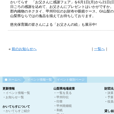
かいてらす 「お父さんに感謝フェア」を6月1日(月)から21日(
日ごろの感謝を込めて、お父さんにプレゼントはいかがですか。
郡内織物のネクタイ、甲州印伝のお財布や眼鏡ケース、GI山梨
山梨県ならではの逸品を揃えてお待ちしております。
慈光保育園の皆さんによる「お父さんの絵」も展示中!
«
前のお知らせへ
｜
一覧へ
｜
ホームへ
イベント情報一覧
イベント個別ページ
更新情報
山梨県地場産業
財団法
・
イベント情報一覧
・
一覧を見る
・
決算
・
お知らせ一覧
・
甲州印伝
・
予算
・
印章
・
役員
・
甲州雨畑硯
かいてらすについて
・
和紙
・
かいてらすご紹介
貸し会