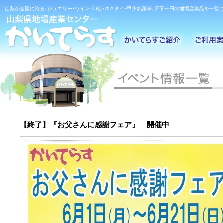
山梨が全国に誇る､ジュエリー･ワイン･印伝･ネクタイ･甲州銘菓等､県下一円の地場産業品を一堂に
【終了】『お父さんに感謝フェア』 開催中