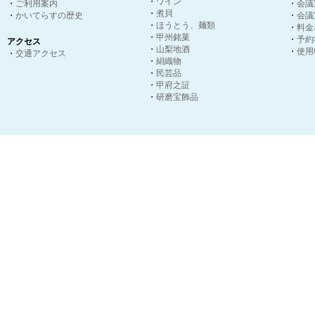
・
ワイン
・
ご利用案内
・
会議
・
煮貝
・
かいてらすの歴史
・
会議
・
ほうとう、麺類
・
料金
・
甲州銘菓
・
予約
アクセス
・
山梨地酒
・
使用
・
交通アクセス
・
絹織物
・
民芸品
・
甲府之証
・
研磨宝飾品