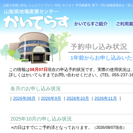
山梨が全国に誇る､ジュエリー･ワイン･印伝･ネクタイ･甲州銘菓等､県下一円の地場産業品を一堂に
1年前からお申し込みいた
この情報は
08月07日
現在の申込予約状況です。実際の使用状況は
詳しくはかいてらすまでお問い合わせください。(TEL. 055-237-16
各月のお申し込み状況
｜
2026年08月
｜
2026年9月
｜
2026年10月
｜
2026年11月
｜
2025年10月の申し込み状況
×の日はすでにご予約済となっております。
（2026/08/07現在）