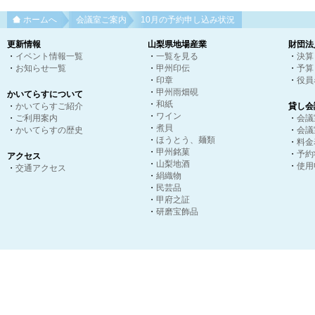
ホームへ
会議室ご案内
10月の予約申し込み状況
更新情報
山梨県地場産業
財団法
・
イベント情報一覧
・
一覧を見る
・
決算
・
お知らせ一覧
・
甲州印伝
・
予算
・
印章
・
役員
・
甲州雨畑硯
かいてらすについて
・
和紙
・
かいてらすご紹介
貸し会
・
ワイン
・
ご利用案内
・
会議
・
煮貝
・
かいてらすの歴史
・
会議
・
ほうとう、麺類
・
料金
・
甲州銘菓
・
予約
アクセス
・
山梨地酒
・
使用
・
交通アクセス
・
絹織物
・
民芸品
・
甲府之証
・
研磨宝飾品